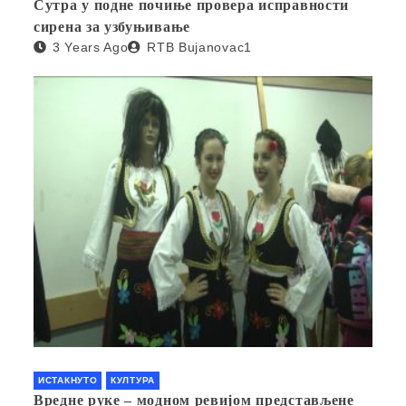
Сутра у подне почиње провера исправности
сирена за узбуњивање
3 Years Ago
RTB Bujanovac1
ИСТАКНУТО
КУЛТУРА
Вредне руке – модном ревијом представљене