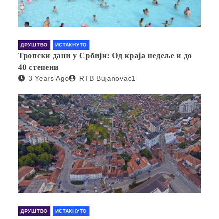
ДРУШТВО
ИСТАКНУТО
Тропски дани у Србији: Од краја недеље и до
40 степени
3 Years Ago
RTB Bujanovac1
ДРУШТВО
ИСТАКНУТО