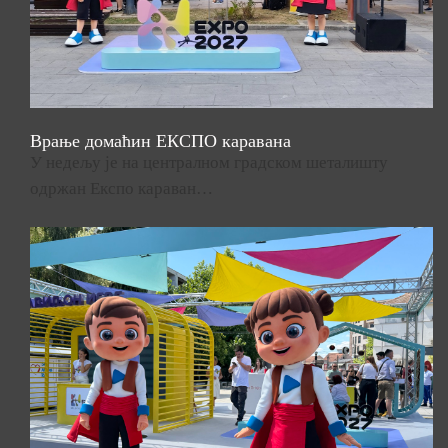
Врање домаћин ЕКСПО каравана
У недељу је на централном градском шеталишту
одржан Експо караван…