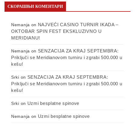
СКОРАШЊИ КОМЕНТАРИ
NAJVEĆI CASINO TURNIR IKADA –
Nemanja
on
OKTOBAR SPIN FEST EKSKLUZIVNO U
MERIDIANU!
SENZACIJA ZA KRAJ SEPTEMBRA:
Nemanja
on
Priključi se Meridianovom turniru i zgrabi 500.000 u
kešu!
SENZACIJA ZA KRAJ SEPTEMBRA:
Srki
on
Priključi se Meridianovom turniru i zgrabi 500.000 u
kešu!
Uzmi besplatne spinove
Srki
on
Uzmi besplatne spinove
Nemanja
on