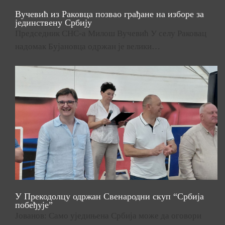
Вучевић из Раковца позвао грађане на изборе за
јединствену Србију
Председник СНС-а Милош Вучевић У селу Раковац
надомак Бујановца одржан је велики…
У Прекодолцу одржан Свенародни скуп “Србија
побеђује”
Јованов: Само уједињена Србија може да оговори