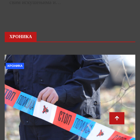
свим искушењима и…
ХРОНИКА
ХРОНИКА