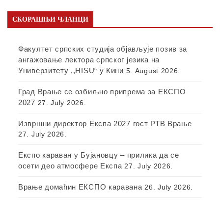
СКОРАШЊИ ЧЛАНЦИ
Факултет српских студија објављује позив за
ангажовање лектора српског језика на
Универзитету ,,HISU“ у Кини
5. August 2026.
Град Врање се озбиљно припрема за ЕКСПО
2027
27. July 2026.
Извршни директор Експа 2027 гост РТВ Врање
27. July 2026.
Експо караван у Бујановцу – прилика да се
осети део атмосфере Експа
27. July 2026.
Врање домаћин ЕКСПО каравана
26. July 2026.