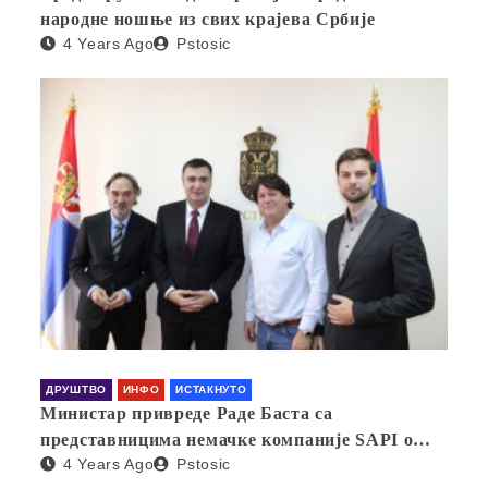
народне ношње из свих крајева Србије
4 Years Ago
Pstosic
ДРУШТВО
ИНФО
ИСТАКНУТО
Министар привреде Раде Баста са
представницима немачке компаније SAPI о
4 Years Ago
Pstosic
отварању фабрике у Србији