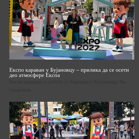
Експо караван у Бујановцу – прилика да се осети
део атмосфере Експа
Експо караван у суботу је боравио у Бујановцу. На
градском…