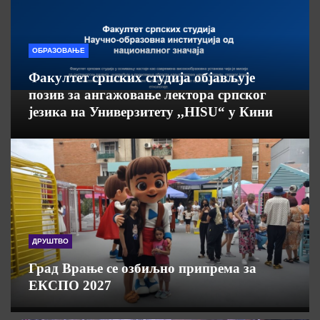
ОБРАЗОВАЊЕ
Факултет српских студија објављује
позив за ангажовање лектора српског
језика на Универзитету ,,HISU“ у Кини
ДРУШТВО
Град Врање се озбиљно припрема за
ЕКСПО 2027