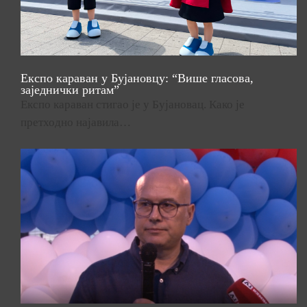
Експо караван у Бујановцу: “Више гласова,
заједнички ритам”
Експо караван стигао је у Бујановац. Како је
претходно најавила…