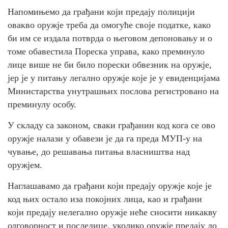
Напомињемо да грађани који предају полицији
овакво оружје треба да омогуће своје податке, како
би им се издала потврда о његовом депоновању и о
томе обавестила Пореска управа, како преминуло
лице више не би било порески обвезник на оружје,
јер је у питању легално оружје које је у евиденцијама
Министарства унутрашњих послова регистрованo на
преминулу особу.
У складу са законом, сваки грађанин код кога се ово
оружје налази у обавези је да га преда МУП-у на
чување, до решавања питања власништва над
оружјем.
Наглашавамо да грађани који предају оружје које је
код њих остало иза покојних лица, као и грађани
који предају нелегално оружје неће сносити никакву
одговорност и последице, уколико оружје предају до