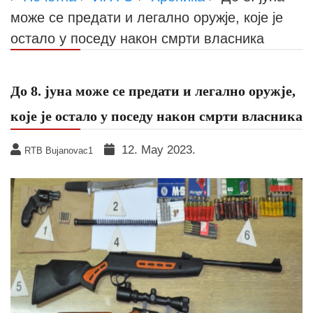
може се предати и легално оружје, које је
остало у поседу након смрти власника
До 8. јуна може се предати и легално оружје,
које је остало у поседу након смрти власника
12. May 2023.
RTB Bujanovac1