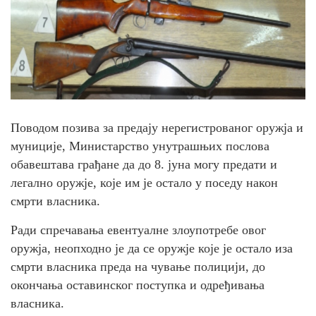
Поводом позива за предају нерегистрованог оружја и
муниције, Министарство унутрашњих послова
обавештава грађане да до 8. јуна могу предати и
легално оружје, које им је остало у поседу након
смрти власника.
Ради спречавања евентуалне злоупотребе овог
оружја, неопходно је да се оружје које је остало иза
смрти власника преда на чување полицији, до
окончања оставинског поступка и одређивања
власника.