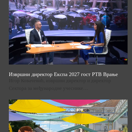
Извршни директор Експа 2027 гост РТВ Врање
Игор Ковачевић, извршни директор и директор
Сектора за међународне учеснике…