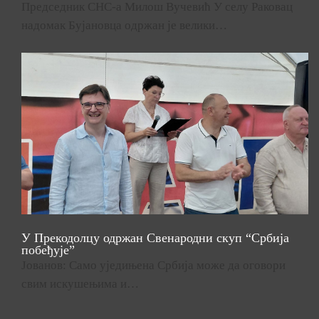
Председник СНС-а Милош Вучевић У селу Раковац
надомак Бујановца одржан је велики…
У Прекодолцу одржан Свенародни скуп “Србија
побеђује”
Јованов: Само уједињена Србија може да оговори
свим искушењима и…