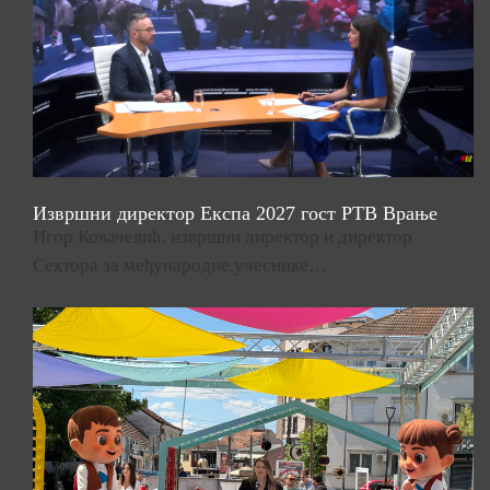
Извршни директор Експа 2027 гост РТВ Врање
Игор Ковачевић, извршни директор и директор
Сектора за међународне учеснике…