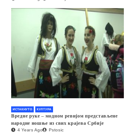
ИСТАКНУТО
КУЛТУРА
Вредне руке – модном ревијом представљене
народне ношње из свих крајева Србије
4 Years Ago
Pstosic