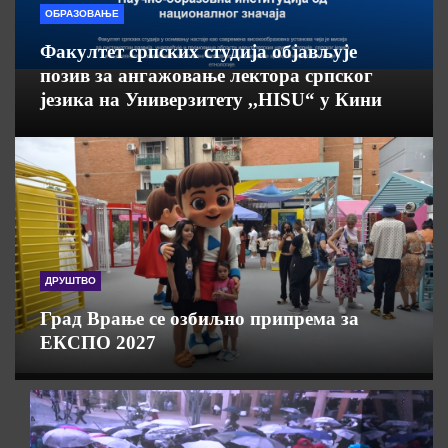
ОБРАЗОВАЊЕ
Факултет српских студија објављује
позив за ангажовање лектора српског
језика на Универзитету ,,HISU“ у Кини
ДРУШТВО
Град Врање се озбиљно припрема за
ЕКСПО 2027