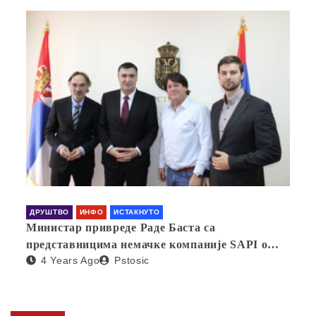
ДРУШТВО
ИНФО
ИСТАКНУТО
Министар привреде Раде Баста са
представницима немачке компаније SAPI о
4 Years Ago
Pstosic
отварању фабрике у Србији