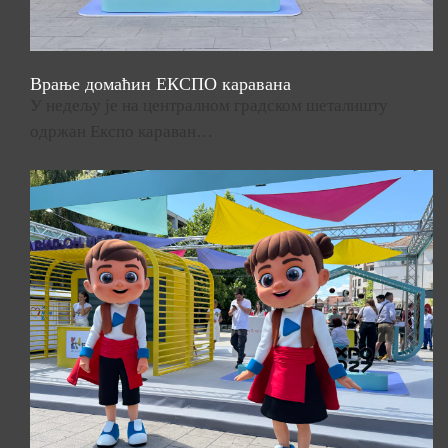
Врање домаћин ЕКСПО каравана
У недељу је на централном градском шеталишту
одржан Експо караван…