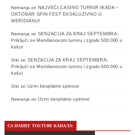
NAJVEĆI CASINO TURNIR IKADA –
Nemanja
on
OKTOBAR SPIN FEST EKSKLUZIVNO U
MERIDIANU!
SENZACIJA ZA KRAJ SEPTEMBRA:
Nemanja
on
Priključi se Meridianovom turniru i zgrabi 500.000 u
kešu!
SENZACIJA ZA KRAJ SEPTEMBRA:
Srki
on
Priključi se Meridianovom turniru i zgrabi 500.000 u
kešu!
Uzmi besplatne spinove
Srki
on
Uzmi besplatne spinove
Nemanja
on
СА НАШЕГ YOUTUBE КАНАЛА: