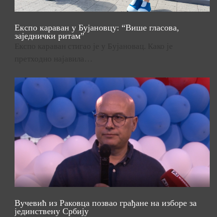
Експо караван у Бујановцу: “Више гласова,
заједнички ритам”
Експо караван стигао је у Бујановац. Како је
претходно најавила…
Вучевић из Раковца позвао грађане на изборе за
јединствену Србију