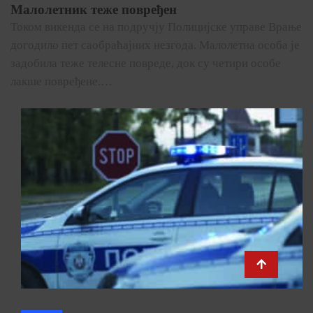
Малолетник теже повређен
Током викенда се на подручју Полицијске управе Врање
догодило пет саобраћајних незгода. Малолетна особа је
задобила теже телесне повреде, док су четири особе
лакше повређене.…