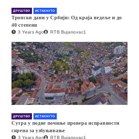
ДРУШТВО
ИСТАКНУТО
Тропски дани у Србији: Од краја недеље и до
40 степени
3 Years Ago
RTB Bujanovac1
ДРУШТВО
ИСТАКНУТО
Сутра у подне почиње провера исправности
сирена за узбуњивање
3 Years Ago
RTB Bujanovac1