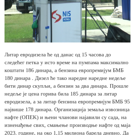
Литар евродизела ће од данас од 15 часова до
следећег петка у исто време на пумпама максимално
коштати 186 динара, а бензина европремијум БМБ
180 динара . Дизел ће тако наредне наредне недеље
бити динар скупљи, а бензин за два динара. Прошле
недеље је цена горива била 185 динара за литар
евродизела, а за литар бензина европремијум БМБ 95
највише 178 динара. Организација земаља извозница
нафте (ОПЕK) и њени чланови најавили су сада, на
изненађење свих, смањење производње нафте од маја
2023. године, на око 1,15 милиона барела дневно. Да