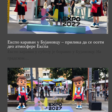
Експо караван у Бујановцу – прилика да се осети
део атмосфере Експа
Експо караван у суботу је боравио у Бујановцу. На
градском…