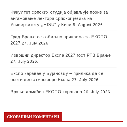
Факултет српских студија објављује позив за
ангажовање лектора српског језика на
Универзитету ,,HISU“ у Кини
5. August 2026.
Град Врање се озбиљно припрема за ЕКСПО
2027
27. July 2026.
Извршни директор Експа 2027 гост РТВ Врање
27. July 2026.
Експо караван у Бујановцу – прилика да се
осети део атмосфере Експа
27. July 2026.
Врање домаћин ЕКСПО каравана
26. July 2026.
СКОРАШЊИ КОМЕНТАРИ