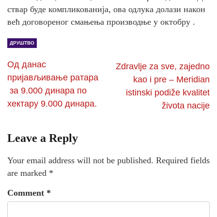
ствар буде компликованија, ова одлука долази након
већ договореног смањења производње у октобру .
ДРУШТВО
Од данас
Zdravlje za sve, zajedno
пријављивање ратара
kao i pre – Meridian
за 9.000 динара по
istinski podiže kvalitet
хектару 9.000 динара.
života nacije
Leave a Reply
Your email address will not be published.
Required fields
are marked
*
Comment
*