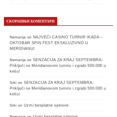
СКОРАШЊИ КОМЕНТАРИ
NAJVEĆI CASINO TURNIR IKADA –
Nemanja
on
OKTOBAR SPIN FEST EKSKLUZIVNO U
MERIDIANU!
SENZACIJA ZA KRAJ SEPTEMBRA:
Nemanja
on
Priključi se Meridianovom turniru i zgrabi 500.000 u
kešu!
SENZACIJA ZA KRAJ SEPTEMBRA:
Srki
on
Priključi se Meridianovom turniru i zgrabi 500.000 u
kešu!
Uzmi besplatne spinove
Srki
on
Uzmi besplatne spinove
Nemanja
on