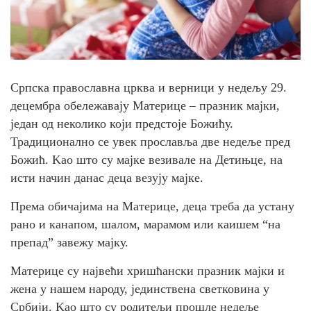
Српска православна црква и верници у недељу 29.
децембра обележавају Материце – празник мајки,
један од неколико који предстоје Божићу.
Традиционално се увек прославља две недеље пред
Божић. Kао што су мајке везивале на Детињце, на
исти начин данас деца везују мајке.
Према обичајима на Материце, деца треба да устану
рано и канапом, шалом, марамом или каишем “на
препад” завежу мајку.
Материце су највећи хришћански празник мајки и
жена у нашем народу, јединствена светковина у
Србији. Kао што су родитељи прошле недеље