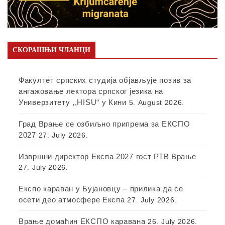
СКОРАШЊИ ЧЛАНЦИ
Факултет српских студија објављује позив за
ангажовање лектора српског језика на
Универзитету ,,HISU“ у Кини
5. August 2026.
Град Врање се озбиљно припрема за ЕКСПО
2027
27. July 2026.
Извршни директор Експа 2027 гост РТВ Врање
27. July 2026.
Експо караван у Бујановцу – прилика да се
осети део атмосфере Експа
27. July 2026.
Врање домаћин ЕКСПО каравана
26. July 2026.