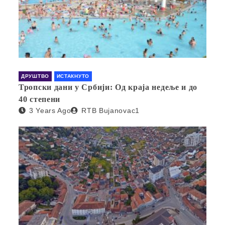
ДРУШТВО
ИСТАКНУТО
Тропски дани у Србији: Од краја недеље и до
40 степени
3 Years Ago
RTB Bujanovac1