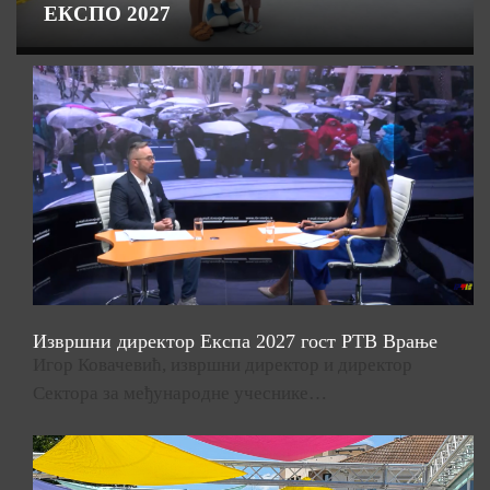
ЕКСПО 2027
Извршни директор Експа 2027 гост РТВ Врање
Игор Ковачевић, извршни директор и директор
Сектора за међународне учеснике…