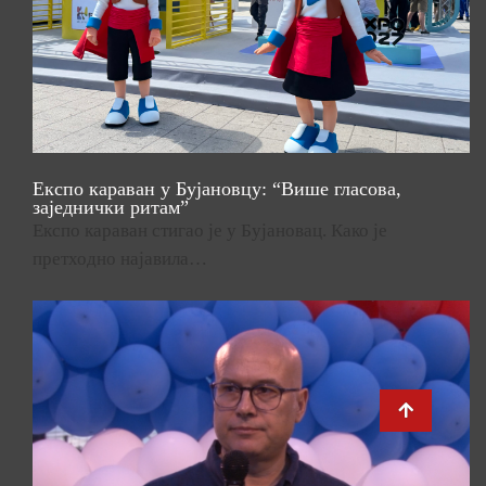
Експо караван у Бујановцу: “Више гласова,
заједнички ритам”
Експо караван стигао је у Бујановац. Како је
претходно најавила…