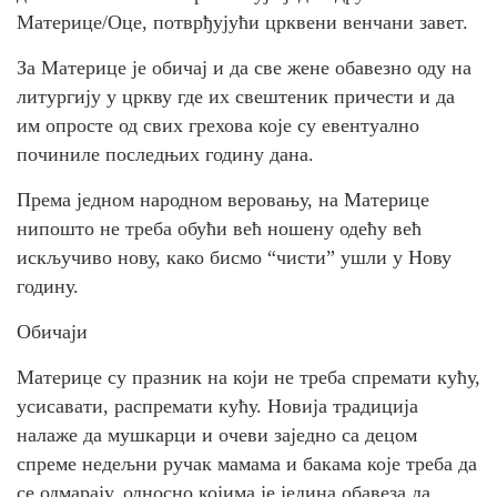
Материце/Оце, потврђујући црквени венчани завет.
За Материце је обичај и да све жене обавезно оду на
литургију у цркву где их свештеник причести и да
им опросте од свих грехова које су евентуално
починиле последњих годину дана.
Према једном народном веровању, на Материце
нипошто не треба обући већ ношену одећу већ
искључиво нову, како бисмо “чисти” ушли у Нову
годину.
Обичаји
Материце су празник на који не треба спремати кућу,
усисавати, распремати кућу. Новија традиција
налаже да мушкарци и очеви заједно са децом
спреме недељни ручак мамама и бакама које треба да
се одмарају, односно којима је једина обавеза да