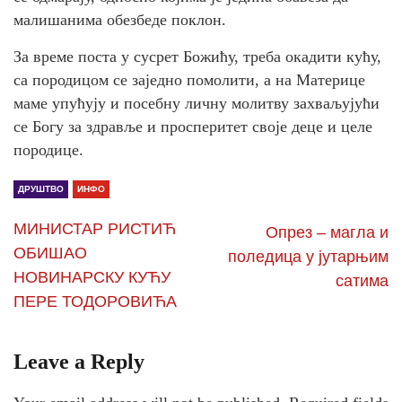
малишанима обезбеде поклон.
За време поста у сусрет Божићу, треба окадити кућу,
са породицом се заједно помолити, а на Материце
маме упућују и посебну личну молитву захваљујући
се Богу за здравље и просперитет своје деце и целе
породице.
ДРУШТВО
ИНФО
МИНИСТАР РИСТИЋ
Опрез – магла и
ОБИШАО
поледица у јутарњим
НОВИНАРСКУ КУЋУ
сатима
ПЕРЕ ТОДОРОВИЋА
Leave a Reply