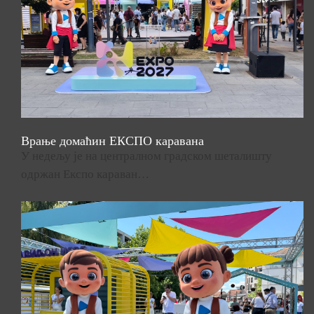
Врање домаћин ЕКСПО каравана
У недељу је на централном градском шеталишту
одржан Експо караван…