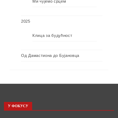
Ми чујемо срцем
2025
Клица за будућност
Од Дамастиона до Бујановца
У ФОКУСУ