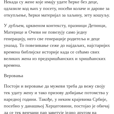
Некада су жене које имају удате ћерке без деце,
одлазиле код њих у посету, носећи колаче и дарове за
откупљење, ћерки материјал за хаљину, зету кошуљу.
У дубљем, црквеном контексту, празници Детинци,
Материце и Очеви не повезују само једну
генерацију, него све генерације родитеља и деце
уназад. То повезивање сеже до најдаљих, најстаријих
времена библијске историје када се сећамо свих
великих жена из предхришћанских и хришћанских
времена.
Веровања
Постоји и веровање да мужеви треба да вежу своју
тек удату жену и тако призову добијање потомства у
наредној години. Такође, у неким крајевима Србије,
посебно у данашњој Херцеговини, постојао је обичај
да се тек венчани пар заветује једно другом на