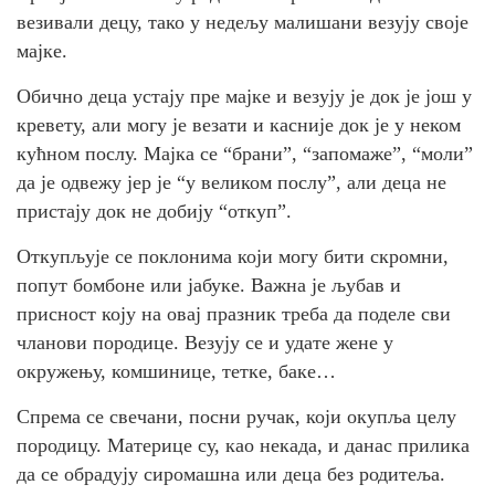
везивали децу, тако у недељу малишани везују своје
мајке.
Обично деца устају пре мајке и везују је док је још у
кревету, али могу је везати и касније док је у неком
кућном послу. Мајка се “брани”, “запомаже”, “моли”
да је одвежу јер је “у великом послу”, али деца не
пристају док не добију “откуп”.
Откупљује се поклонима који могу бити скромни,
попут бомбоне или јабуке. Важна је љубав и
присност коју на овај празник треба да поделе сви
чланови породице. Везују се и удате жене у
окружењу, комшинице, тетке, баке…
Спрема се свечани, посни ручак, који окупља целу
породицу. Материце су, као некада, и данас прилика
да се обрадују сиромашна или деца без родитеља.