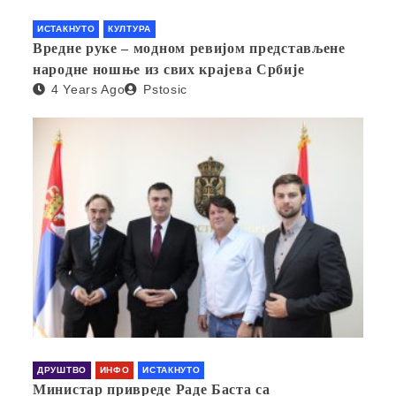
ИСТАКНУТО
КУЛТУРА
Вредне руке – модном ревијом представљене
народне ношње из свих крајева Србије
4 Years Ago
Pstosic
ДРУШТВО
ИНФО
ИСТАКНУТО
Министар привреде Раде Баста са