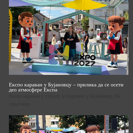
Експо караван у Бујановцу – прилика да се осети
део атмосфере Експа
Експо караван у суботу је боравио у Бујановцу. На
градском…