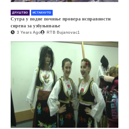
ДРУШТВО
ИСТАКНУТО
Сутра у подне почиње провера исправности
сирена за узбуњивање
3 Years Ago
RTB Bujanovac1