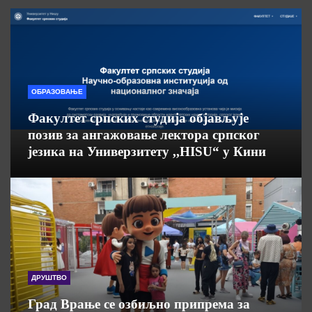
ОБРАЗОВАЊЕ
Факултет српских студија објављује
позив за ангажовање лектора српског
језика на Универзитету ,,HISU“ у Кини
ДРУШТВО
Град Врање се озбиљно припрема за