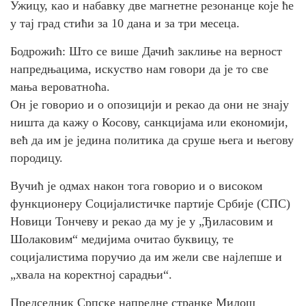
Ужицу, као и набавку две магнетне резонанце које ће
у тај град стићи за 10 дана и за три месеца.
Бодрожић: Што се више Дачић заклиње на верност
напредњацима, искуство нам говори да је то све
мања вероватноћа.
Он је говорио и о опозицији и рекао да они не знају
ништа да кажу о Косову, санкцијама или економији,
већ да им је једина политика да сруше њега и његову
породицу.
Вучић је одмах након тога говорио и о високом
функционеру Социјалистичке партије Србије (СПС)
Новици Тончеву и рекао да му је у „Ђиласовим и
Шолаковим“ медијима очитао буквицу, те
социјалистима поручио да им жели све најлепше и
„хвала на коректној сарадњи“.
Председник Српске напредне странке Милош