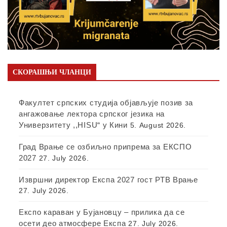
СКОРАШЊИ ЧЛАНЦИ
Факултет српских студија објављује позив за
ангажовање лектора српског језика на
Универзитету ,,HISU“ у Кини
5. August 2026.
Град Врање се озбиљно припрема за ЕКСПО
2027
27. July 2026.
Извршни директор Експа 2027 гост РТВ Врање
27. July 2026.
Експо караван у Бујановцу – прилика да се
осети део атмосфере Експа
27. July 2026.