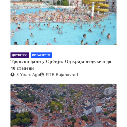
ДРУШТВО
ИСТАКНУТО
Тропски дани у Србији: Од краја недеље и до
40 степени
3 Years Ago
RTB Bujanovac1