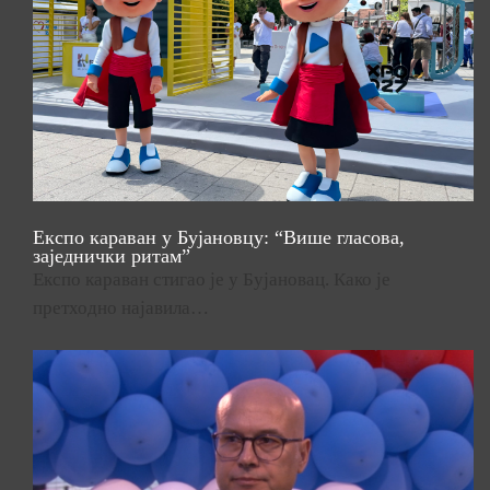
Експо караван у Бујановцу: “Више гласова,
заједнички ритам”
Експо караван стигао је у Бујановац. Како је
претходно најавила…