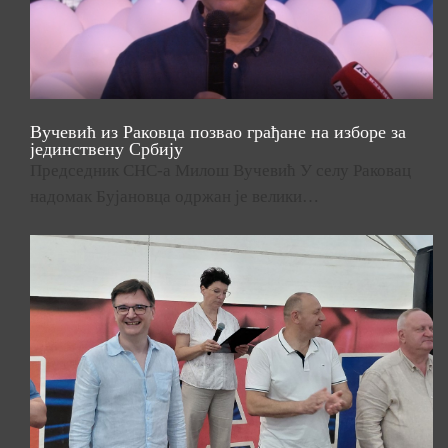
Вучевић из Раковца позвао грађане на изборе за
јединствену Србију
Председник СНС-а Милош Вучевић У селу Раковац
надомак Бујановца одржан је велики…