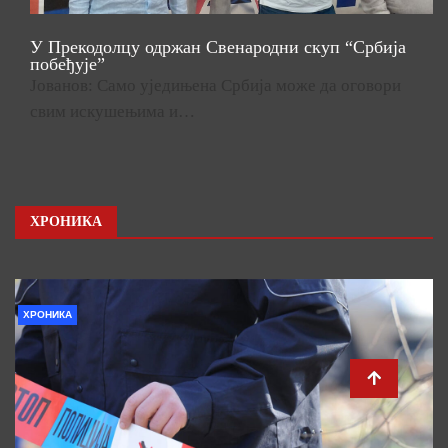
У Прекодолцу одржан Свенародни скуп “Србија
побеђује”
Јованов: Само уједињена Србија може да оговори
свим искушењима и…
ХРОНИКА
ХРОНИКА