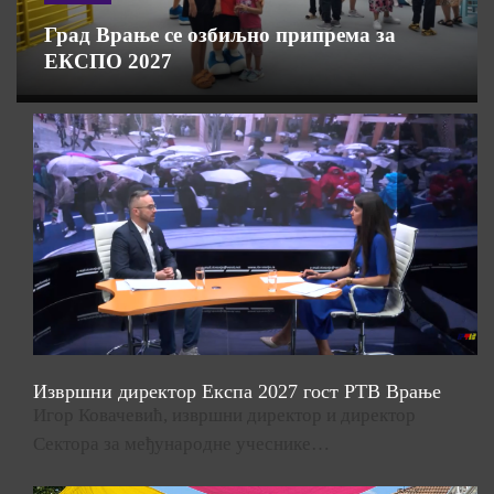
Град Врање се озбиљно припрема за
ЕКСПО 2027
Извршни директор Експа 2027 гост РТВ Врање
Игор Ковачевић, извршни директор и директор
Сектора за међународне учеснике…