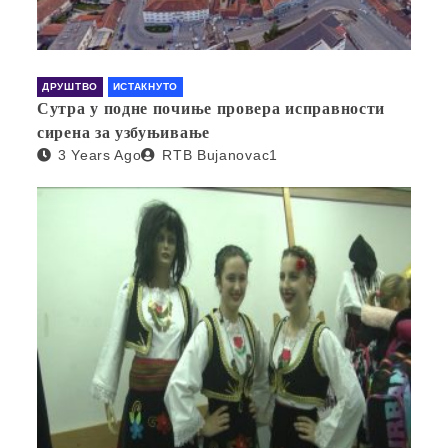
ДРУШТВО
ИСТАКНУТО
Сутра у подне почиње провера исправности
сирена за узбуњивање
3 Years Ago
RTB Bujanovac1