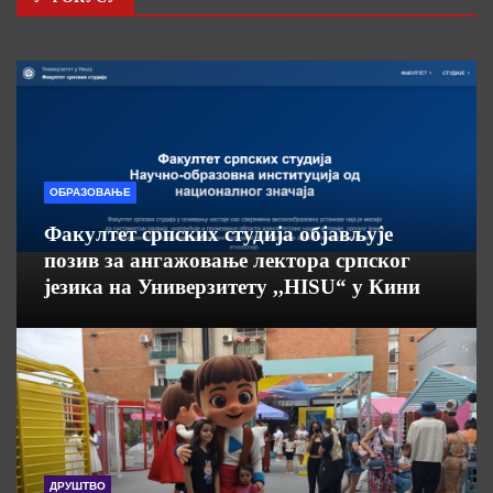
ОБРАЗОВАЊЕ
Факултет српских студија објављује
позив за ангажовање лектора српског
језика на Универзитету ,,HISU“ у Кини
ДРУШТВО