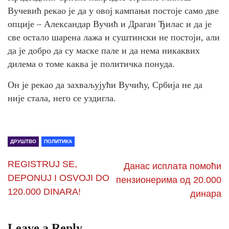
Вучевић рекао је да у овој кампањи постоје само две
опције – Александар Вучић и Драган Ђилас и да је
све остало шарена лажа и суштински не постоји, али
да је добро да су маске пале и да нема никаквих
дилема о томе каква је политичка понуда.
Он је рекао да захваљујући Вучићу, Србија не да
није стала, него се уздигла.
ДРУШТВО
ПОЛИТИКА
REGISTRUJ SE,
Данас исплата помоћи
DEPONUJ I OSVOJI DO
пензионерима од 20.000
120.000 DINARA!
динара
Leave a Reply