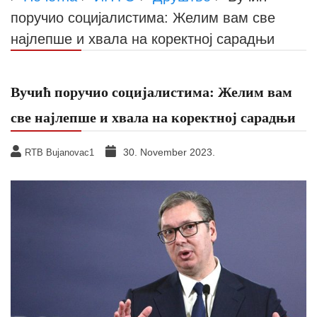
поручио социјалистима: Желим вам све
најлепше и хвала на коректној сарадњи
Вучић поручио социјалистима: Желим вам
све најлепше и хвала на коректној сарадњи
30. November 2023.
RTB Bujanovac1