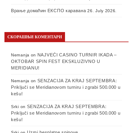
Врање домаћин ЕКСПО каравана
26. July 2026.
СКОРАШЊИ КОМЕНТАРИ
NAJVEĆI CASINO TURNIR IKADA –
Nemanja
on
OKTOBAR SPIN FEST EKSKLUZIVNO U
MERIDIANU!
SENZACIJA ZA KRAJ SEPTEMBRA:
Nemanja
on
Priključi se Meridianovom turniru i zgrabi 500.000 u
kešu!
SENZACIJA ZA KRAJ SEPTEMBRA:
Srki
on
Priključi se Meridianovom turniru i zgrabi 500.000 u
kešu!
Uzmi besplatne spinove
Srki
on