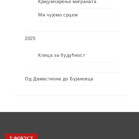
Кријумчарење миграната
Ми чујемо срцем
2025
Клица за будућност
Од Дамастиона до Бујановца
У ФОКУСУ