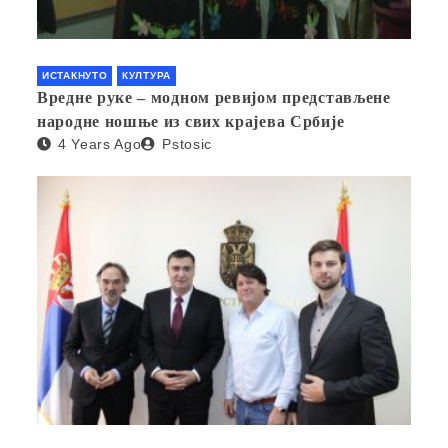
ИСТАКНУТО
КУЛТУРА
Вредне руке – модном ревијом представљене
народне ношње из свих крајева Србије
4 Years Ago
Pstosic