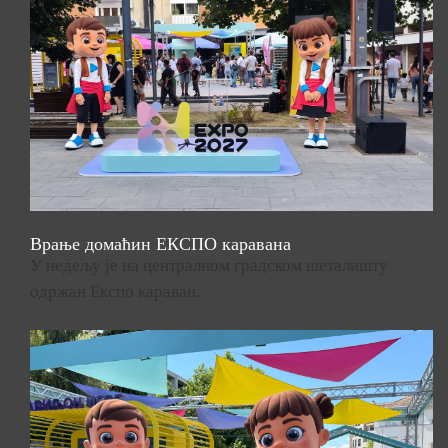
Врање домаћин ЕКСПО каравана
У недељу је на централном градском шеталишту
одржан Експо караван…