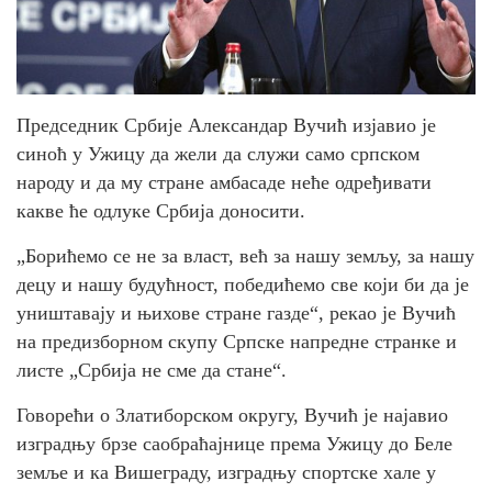
Председник Србије Александар Вучић изјавио је
синоћ у Ужицу да жели да служи само српском
народу и да му стране амбасаде неће одређивати
какве ће одлуке Србија доносити.
„Борићемо се не за власт, већ за нашу земљу, за нашу
децу и нашу будућност, победићемо све који би да је
уништавају и њихове стране газде“, рекао је Вучић
на предизборном скупу Српске напредне странке и
листе „Србија не сме да стане“.
Говорећи о Златиборском округу, Вучић је најавио
изградњу брзе саобраћајнице према Ужицу до Беле
земље и ка Вишеграду, изградњу спортске хале у