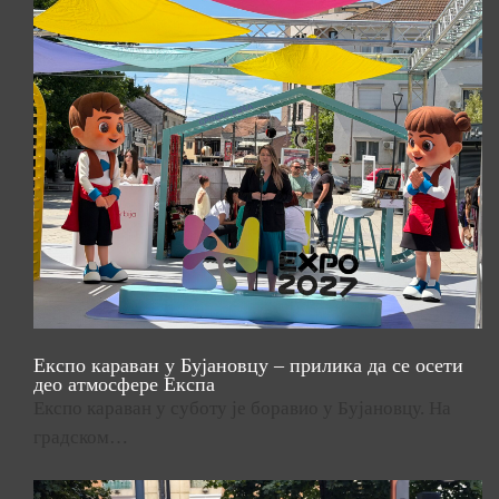
Експо караван у Бујановцу – прилика да се осети
део атмосфере Експа
Експо караван у суботу је боравио у Бујановцу. На
градском…