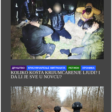
ДРУШТВО
КРИЈУМЧАРЕЊЕ МИГРАНАТА
РЕГИОН
ХРОНИКА
KOLIKO KOŠTA KRIJUMČARENJE LJUDI? I
DA LI JE SVE U NOVCU?