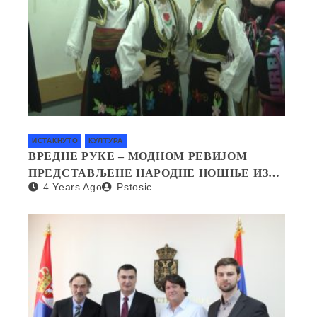
ИСТАКНУТО
КУЛТУРА
ВРЕДНЕ РУКЕ – МОДНОМ РЕВИЈОМ
ПРЕДСТАВЉЕНЕ НАРОДНЕ НОШЊЕ ИЗ
4 Years Ago
Pstosic
СВИХ КРАЈЕВА СРБИЈЕ