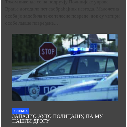
Током викенда се на подручју Полицијске управе
Врање догодило пет саобраћајних незгода. Малолетна
особа је задобила теже телесне повреде, док су четири
особе лакше повређене.…
ХРОНИКА
ЗАПАЛИО АУТО ПОЛИЦАЈЦУ, ПА МУ
НАШЛИ ДРОГУ