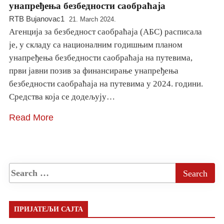
унапређења безбедности саобраћаја
RTB Bujanovac1
21. March 2024.
Агенција за безбедност саобраћаја (АБС) расписала
је, у складу са националним годишњим планом
унапређења безбедности саобраћаја на путевима,
први јавни позив за финансирање унапређења
безбедности саобраћаја на путевима у 2024. години.
Средства која се додељују…
Read More
ПРИЈАТЕЉИ САЈТА