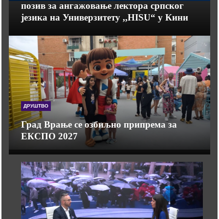
позив за ангажовање лектора српског
језика на Универзитету ,,HISU“ у Кини
ДРУШТВО
Град Врање се озбиљно припрема за
ЕКСПО 2027