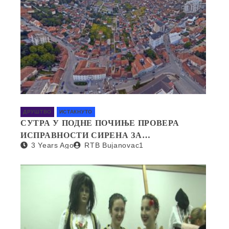
ДРУШТВО
ИСТАКНУТО
СУТРА У ПОДНЕ ПОЧИЊЕ ПРОВЕРА
ИСПРАВНОСТИ СИРЕНА ЗА
3 Years Ago
RTB Bujanovac1
УЗБУЊИВАЊЕ