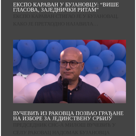
ЕКСПО КАРАВАН У БУЈАНОВЦУ: “ВИШЕ
ГЛАСОВА, ЗАЈЕДНИЧКИ РИТАМ”
ЕКСПО КАРАВАН СТИГАО ЈЕ У БУЈАНОВАЦ.
КАКО ЈЕ ПРЕТХОДНО НАЈАВИЛА…
ВУЧЕВИЋ ИЗ РАКОВЦА ПОЗВАО ГРАЂАНЕ
НА ИЗБОРЕ ЗА ЈЕДИНСТВЕНУ СРБИЈУ
ПРЕДСЕДНИК СНС-А МИЛОШ ВУЧЕВИЋ У
СЕЛУ РАКОВАЦ НАДОМАК БУЈАНОВЦА