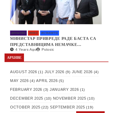
ДРУШТВО
ИНФО
ИСТАКНУТО
МИНИСТАР ПРИВРЕДЕ РАДЕ БАСТА СА
ПРЕДСТАВНИЦИМА НЕМАЧКЕ
4 Years Ago
Pstosic
КОМПАНИЈЕ SAPI О ОТВАРАЊУ
ФАБРИКЕ У СРБИЈИ
АРХИВЕ
AUGUST 2026
JULY 2026
JUNE 2026
(1)
(9)
(4)
MAY 2026
APRIL 2026
(4)
(5)
FEBRUARY 2026
JANUARY 2026
(3)
(1)
DECEMBER 2025
NOVEMBER 2025
(10)
(10)
OCTOBER 2025
SEPTEMBER 2025
(22)
(19)