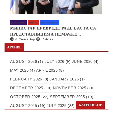
ДРУШТВО
ИНФО
ИСТАКНУТО
МИНИСТАР ПРИВРЕДЕ РАДЕ БАСТА СА
ПРЕДСТАВНИЦИМА НЕМАЧКЕ
4 Years Ago
Pstosic
КОМПАНИЈЕ SAPI О ОТВАРАЊУ
ФАБРИКЕ У СРБИЈИ
АРХИВЕ
AUGUST 2026
JULY 2026
JUNE 2026
(1)
(9)
(4)
MAY 2026
APRIL 2026
(4)
(5)
FEBRUARY 2026
JANUARY 2026
(3)
(1)
DECEMBER 2025
NOVEMBER 2025
(10)
(10)
OCTOBER 2025
SEPTEMBER 2025
(22)
(19)
КАТЕГОРИЈЕ
AUGUST 2025
JULY 2025
(19)
(25)