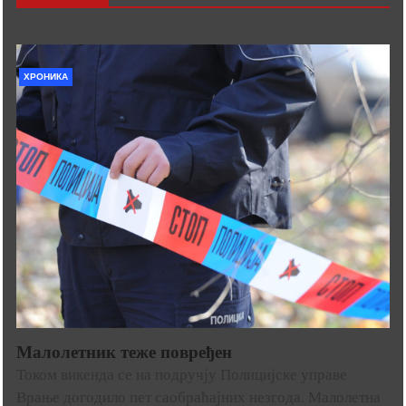
ХРОНИКА
Малолетник теже повређен
Током викенда се на подручју Полицијске управе
Врање догодило пет саобраћајних незгода. Малолетна