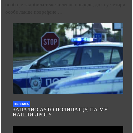
особа је задобила теже телесне повреде, док су четири
особе лакше повређене.…
ХРОНИКА
ЗАПАЛИО АУТО ПОЛИЦАЈЦУ, ПА МУ
НАШЛИ ДРОГУ