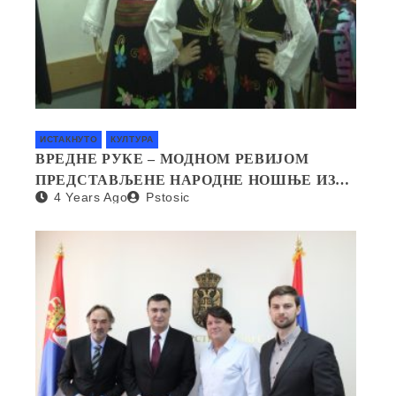
ИСТАКНУТО
КУЛТУРА
ВРЕДНЕ РУКЕ – МОДНОМ РЕВИЈОМ
ПРЕДСТАВЉЕНЕ НАРОДНЕ НОШЊЕ ИЗ
4 Years Ago
Pstosic
СВИХ КРАЈЕВА СРБИЈЕ