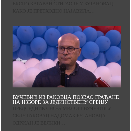
ЕКСПО КАРАВАН СТИГАО ЈЕ У БУЈАНОВАЦ.
КАКО ЈЕ ПРЕТХОДНО НАЈАВИЛА…
ВУЧЕВИЋ ИЗ РАКОВЦА ПОЗВАО ГРАЂАНЕ
НА ИЗБОРЕ ЗА ЈЕДИНСТВЕНУ СРБИЈУ
ПРЕДСЕДНИК СНС-А МИЛОШ ВУЧЕВИЋ У
СЕЛУ РАКОВАЦ НАДОМАК БУЈАНОВЦА
ОДРЖАН ЈЕ ВЕЛИКИ…