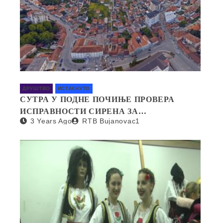
ДРУШТВО
ИСТАКНУТО
СУТРА У ПОДНЕ ПОЧИЊЕ ПРОВЕРА
ИСПРАВНОСТИ СИРЕНА ЗА
3 Years Ago
RTB Bujanovac1
УЗБУЊИВАЊЕ