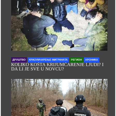
ДРУШТВО
КРИЈУМЧАРЕЊЕ МИГРАНАТА
РЕГИОН
ХРОНИКА
KOLIKO KOŠTA KRIJUMČARENJE LJUDI? I
DA LI JE SVE U NOVCU?