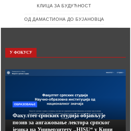
КЛИЦА ЗА БУДУЋНОСТ
ОД ДАМАСТИОНА ДО БУЈАНОВЦА
У ФОКУСУ
ОБРАЗОВАЊЕ
Факултет српских студија објављује
позив за ангажовање лектора српског
језика на Универзитету ,,HISU“ у Кини