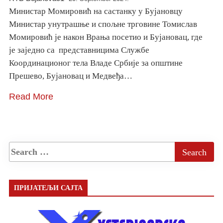
Министар Момировић на састанку у Бујановцу
Министар унутрашње и спољне трговине Томислав
Момировић је након Врања посетио и Бујановац, где
је заједно са представницима Службе
Координационог тела Владе Србије за општине
Прешево, Бујановац и Медвеђа…
Read More
ПРИЈАТЕЉИ САЈТА