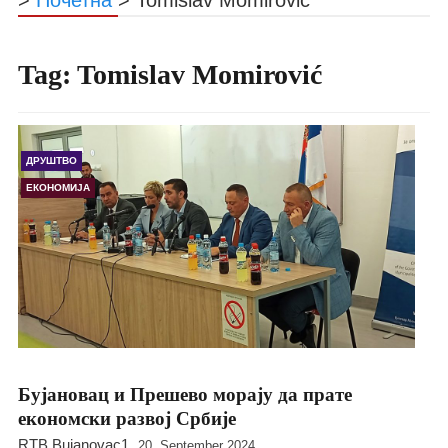
Tag:
Tomislav Momirović
ДРУШТВО
ЕКОНОМИЈА
Бујановац и Прешево морају да прате
економски развој Србије
RTB Bujanovac1
20. September 2024.