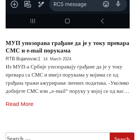
МУП упозорава грађане да је у току превара
СМС и е-mail порукама
RTB Bujanovac1
14. March 2024.
Из МУП-а Србије упозорaвају грађане да је у току
превара са СМС и имејл порукама у којима се од
грађана тражи ажурирање личних података. -Уколико
добијете СМС или „e-mail“ поруку у којој се од вас…
Read More