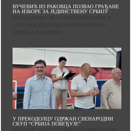
ВУЧЕВИЋ ИЗ РАКОВЦА ПОЗВАО ГРАЂАНЕ
НА ИЗБОРЕ ЗА ЈЕДИНСТВЕНУ СРБИЈУ
ПРЕДСЕДНИК СНС-А МИЛОШ ВУЧЕВИЋ У
СЕЛУ РАКОВАЦ НАДОМАК БУЈАНОВЦА
ОДРЖАН ЈЕ ВЕЛИКИ…
У ПРЕКОДОЛЦУ ОДРЖАН СВЕНАРОДНИ
СКУП “СРБИЈА ПОБЕЂУЈЕ”
ЈОВАНОВ: САМО УЈЕДИЊЕНА СРБИЈА МОЖЕ