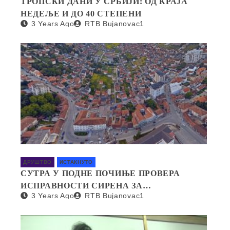
ТРОПСКИ ДАНИ У СРБИЈИ: ОД КРАЈА
НЕДЕЉЕ И ДО 40 СТЕПЕНИ
3 Years Ago
RTB Bujanovac1
ДРУШТВО
ИСТАКНУТО
СУТРА У ПОДНЕ ПОЧИЊЕ ПРОВЕРА
ИСПРАВНОСТИ СИРЕНА ЗА
3 Years Ago
RTB Bujanovac1
УЗБУЊИВАЊЕ