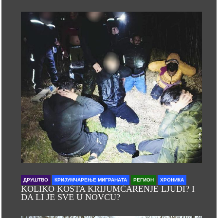
ДРУШТВО
КРИЈУМЧАРЕЊЕ МИГРАНАТА
РЕГИОН
ХРОНИКА
KOLIKO KOŠTA KRIJUMČARENJE LJUDI? I
DA LI JE SVE U NOVCU?