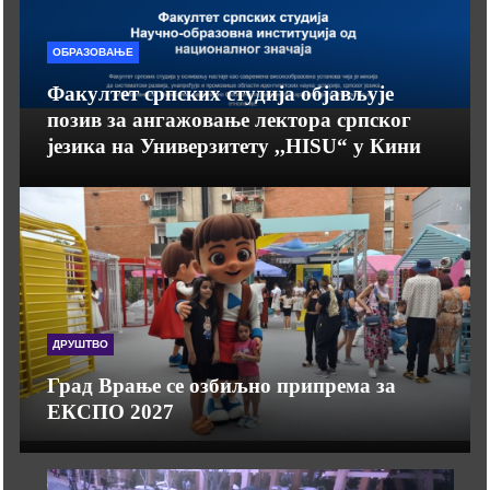
ОБРАЗОВАЊЕ
Факултет српских студија објављује
позив за ангажовање лектора српског
језика на Универзитету ,,HISU“ у Кини
ДРУШТВО
Град Врање се озбиљно припрема за
ЕКСПО 2027