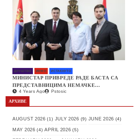
ДРУШТВО
ИНФО
ИСТАКНУТО
МИНИСТАР ПРИВРЕДЕ РАДЕ БАСТА СА
ПРЕДСТАВНИЦИМА НЕМАЧКЕ
4 Years Ago
Pstosic
КОМПАНИЈЕ SAPI О ОТВАРАЊУ
ФАБРИКЕ У СРБИЈИ
АРХИВЕ
AUGUST 2026
JULY 2026
JUNE 2026
(1)
(9)
(4)
MAY 2026
APRIL 2026
(4)
(5)