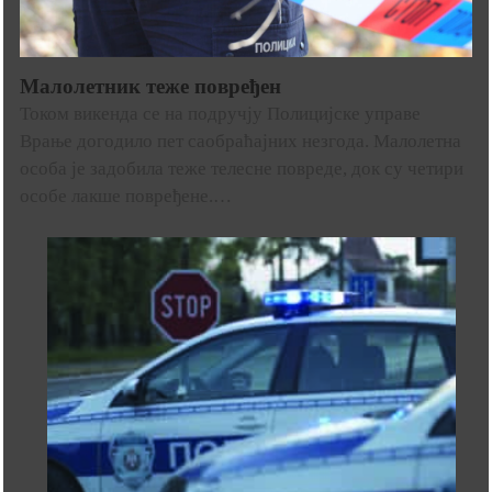
Малолетник теже повређен
Током викенда се на подручју Полицијске управе
Врање догодило пет саобраћајних незгода. Малолетна
особа је задобила теже телесне повреде, док су четири
особе лакше повређене.…