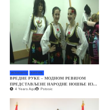
ИСТАКНУТО
КУЛТУРА
ВРЕДНЕ РУКЕ – МОДНОМ РЕВИЈОМ
ПРЕДСТАВЉЕНЕ НАРОДНЕ НОШЊЕ ИЗ
4 Years Ago
Pstosic
СВИХ КРАЈЕВА СРБИЈЕ