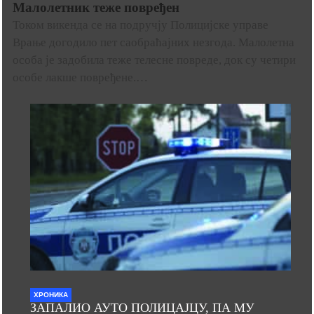
Малолетник теже повређен
Током викенда се на подручју Полицијске управе
Врање догодило пет саобраћајних незгода. Малолетна
особа је задобила теже телесне повреде, док су четири
особе лакше повређене.…
ХРОНИКА
ЗАПАЛИО АУТО ПОЛИЦАЈЦУ, ПА МУ