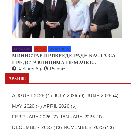
ДРУШТВО
ИНФО
ИСТАКНУТО
МИНИСТАР ПРИВРЕДЕ РАДЕ БАСТА СА
ПРЕДСТАВНИЦИМА НЕМАЧКЕ
4 Years Ago
Pstosic
КОМПАНИЈЕ SAPI О ОТВАРАЊУ
ФАБРИКЕ У СРБИЈИ
АРХИВЕ
AUGUST 2026
JULY 2026
JUNE 2026
(1)
(9)
(4)
MAY 2026
APRIL 2026
(4)
(5)
FEBRUARY 2026
JANUARY 2026
(3)
(1)
DECEMBER 2025
NOVEMBER 2025
(10)
(10)