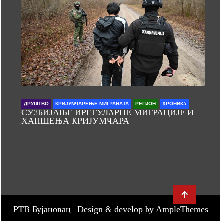
ДРУШТВО
КРИЈУМЧАРЕЊЕ МИГРАНАТА
РЕГИОН
ХРОНИКА
СУЗБИЈАЊЕ ИРЕГУЛАРНЕ МИГРАЦИЈЕ И
ХАПШЕЊА КРИЈУМЧАРА
РТВ Бујановац |
Design & develop by AmpleThemes