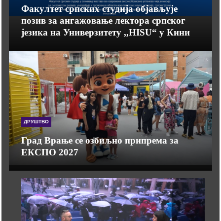
Факултет српских студија објављује
позив за ангажовање лектора српског
језика на Универзитету ,,HISU“ у Кини
ДРУШТВО
Град Врање се озбиљно припрема за
ЕКСПО 2027