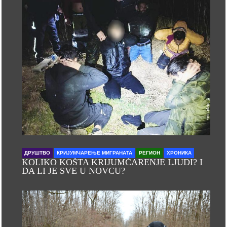
ДРУШТВО
КРИЈУМЧАРЕЊЕ МИГРАНАТА
РЕГИОН
ХРОНИКА
KOLIKO KOŠTA KRIJUMČARENJE LJUDI? I
DA LI JE SVE U NOVCU?