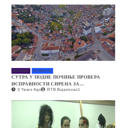
ДРУШТВО
ИСТАКНУТО
СУТРА У ПОДНЕ ПОЧИЊЕ ПРОВЕРА
ИСПРАВНОСТИ СИРЕНА ЗА
3 Years Ago
RTB Bujanovac1
УЗБУЊИВАЊЕ