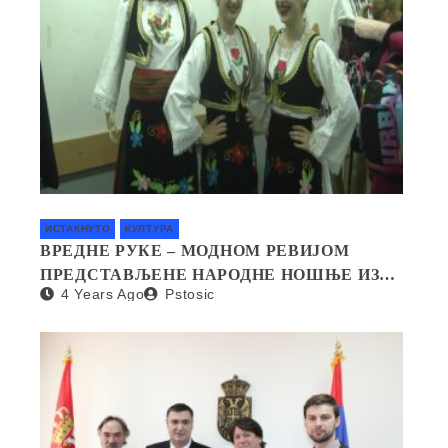
ИСТАКНУТО
КУЛТУРА
ВРЕДНЕ РУКЕ – МОДНОМ РЕВИЈОМ
ПРЕДСТАВЉЕНЕ НАРОДНЕ НОШЊЕ ИЗ
4 Years Ago
Pstosic
СВИХ КРАЈЕВА СРБИЈЕ