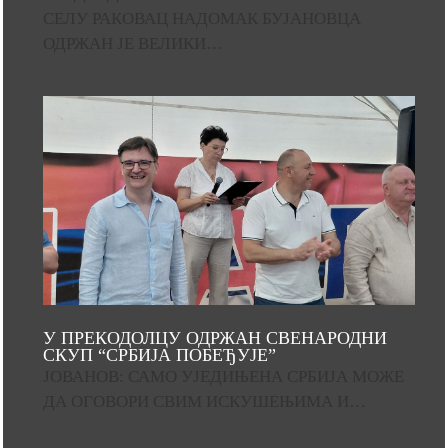
СЕЛУ РАКОВАЦ НАДОМАК БУЈАНОВЦА
ОДРЖАН ЈЕ ВЕЛИКИ…
У ПРЕКОДОЛЦУ ОДРЖАН СВЕНАРОДНИ
СКУП “СРБИЈА ПОБЕЂУЈЕ”
ЈОВАНОВ: САМО УЈЕДИЊЕНА СРБИЈА МОЖЕ
ДА ОГОВОРИ СВИМ ИСКУШЕЊИМА И…