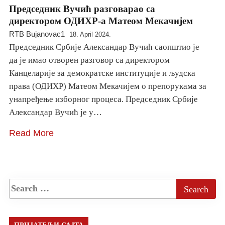
Председник Вучић разговарао са
директором ОДИХР-а Матеом Мекачијем
RTB Bujanovac1
18. April 2024.
Председник Србије Александар Вучић саопштио је
да је имао отворен разговор са директором
Канцеларије за демократске институције и људска
права (ОДИХР) Матеом Мекачијем о препорукама за
унапређење изборног процеса. Председник Србије
Александар Вучић је у…
Read More