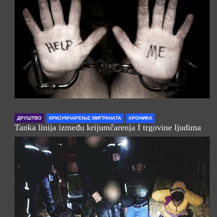
ДРУШТВО
КРИЈУМЧАРЕЊЕ МИГРАНАТА
ХРОНИКА
Tanka linija između krijumčarenja I trgovine ljudima