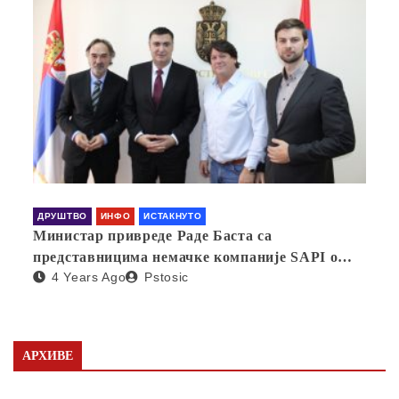
ДРУШТВО
ИНФО
ИСТАКНУТО
Министар привреде Раде Баста са
представницима немачке компаније SAPI о
4 Years Ago
Pstosic
отварању фабрике у Србији
АРХИВЕ