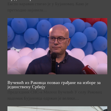
Експо караван стигао је у Бујановац. Како је
претходно најавила…
Вучевић из Раковца позвао грађане на изборе за
јединствену Србију
Председник СНС-а Милош Вучевић У селу Раковац
надомак Бујановца одржан је велики…