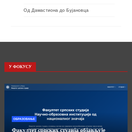
Од Дамастиона до Бујановца
У ФОКУСУ
ОБРАЗОВАЊЕ
Факултет српских студија објављује