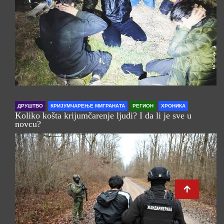
ДРУШТВО
КРИЈУМЧАРЕЊЕ МИГРАНАТА
РЕГИОН
ХРОНИКА
Koliko košta krijumčarenje ljudi? I da li je sve u
novcu?