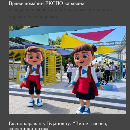
Врање домаћин ЕКСПО каравана
У недељу је на централном градском шеталишту
одржан Експо караван…
Експо караван у Бујановцу: “Више гласова,
заједнички ритам”