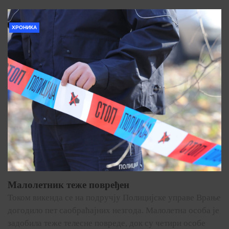
ХРОНИКА
Малолетник теже повређен
Током викенда се на подручју Полицијске управе Врање
догодило пет саобраћајних незгода. Малолетна особа је
задобила теже телесне повреде, док су четири особе