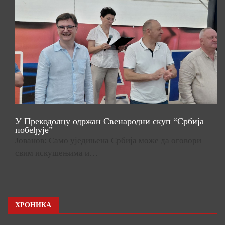
У Прекодолцу одржан Свенародни скуп “Србија
побеђује”
Јованов: Само уједињена Србија може да оговори
свим искушењима и…
ХРОНИКА