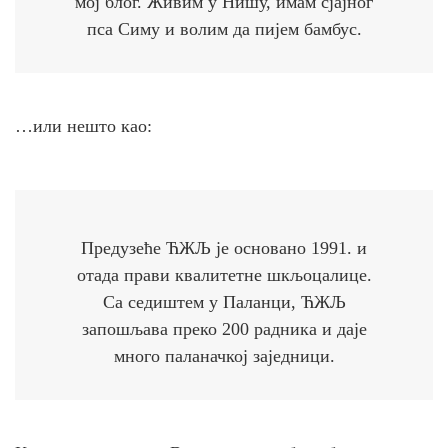
мој блог. Живим у Нишу, имам сјајног
пса Симу и волим да пијем бамбус.
…или нешто као:
Предузеће ЋЖЉ је основано 1991. и
отада прави квалитетне шкљоцалице.
Са седиштем у Паланци, ЋЖЉ
запошљава преко 200 радника и даје
много паланачкој заједници.