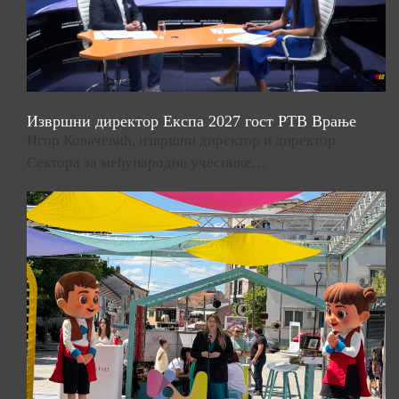
Извршни директор Експа 2027 гост РТВ Врање
Игор Ковачевић, извршни директор и директор
Сектора за међународне учеснике…