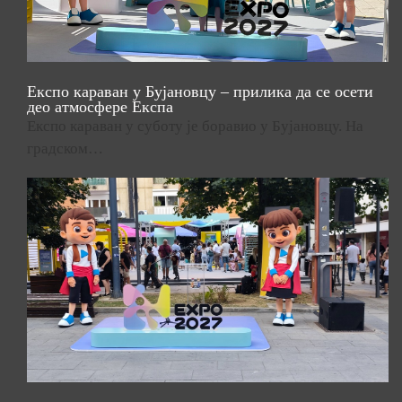
Експо караван у Бујановцу – прилика да се осети
део атмосфере Експа
Експо караван у суботу је боравио у Бујановцу. На
градском…