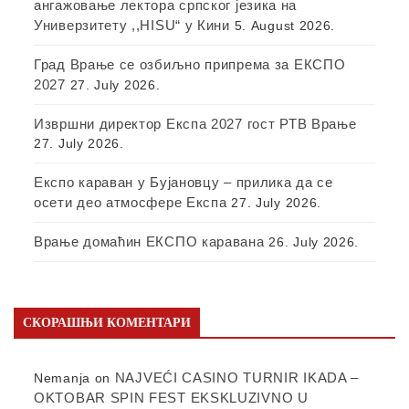
ангажовање лектора српског језика на
Универзитету ,,HISU“ у Кини
5. August 2026.
Град Врање се озбиљно припрема за ЕКСПО
2027
27. July 2026.
Извршни директор Експа 2027 гост РТВ Врање
27. July 2026.
Експо караван у Бујановцу – прилика да се
осети део атмосфере Експа
27. July 2026.
Врање домаћин ЕКСПО каравана
26. July 2026.
СКОРАШЊИ КОМЕНТАРИ
NAJVEĆI CASINO TURNIR IKADA –
Nemanja
on
OKTOBAR SPIN FEST EKSKLUZIVNO U