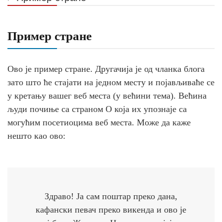
Пример стране
Ово је пример стране. Другачија је од чланка блога
зато што ће стајати на једном месту и појављиваће се
у кретању вашег веб места (у већини тема). Већина
људи почиње са страном О која их упознаје са
могућим посетиоцима веб места. Може да каже
нешто као ово:
Здраво! Ја сам поштар преко дана,
кафански певач преко викенда и ово је