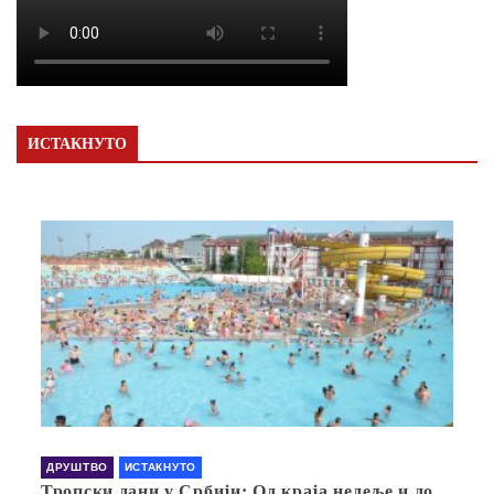
ИСТАКНУТО
ДРУШТВО
ИСТАКНУТО
Тропски дани у Србији: Од краја недеље и до