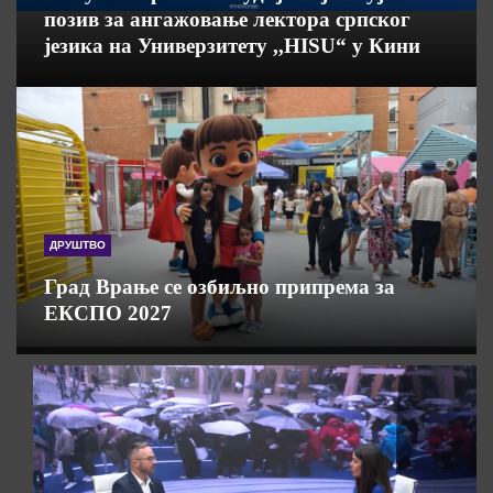
позив за ангажовање лектора српског
језика на Универзитету ,,HISU“ у Кини
ДРУШТВО
Град Врање се озбиљно припрема за
ЕКСПО 2027