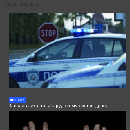
лакше повређене.…
ХРОНИКА
Запалио ауто полицајцу, па му нашли дрогу