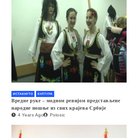
ИСТАКНУТО
КУЛТУРА
Вредне руке – модном ревијом представљене
народне ношње из свих крајева Србије
4 Years Ago
Pstosic