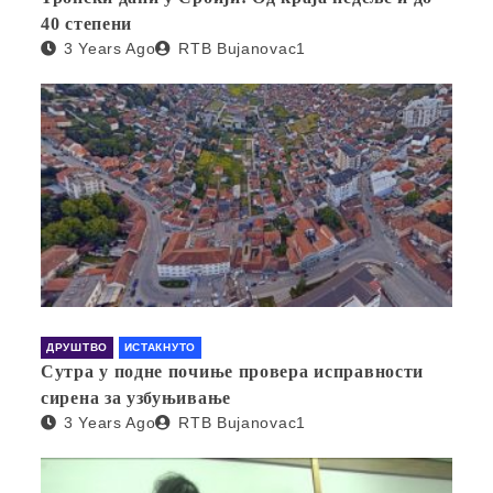
40 степени
3 Years Ago
RTB Bujanovac1
ДРУШТВО
ИСТАКНУТО
Сутра у подне почиње провера исправности
сирена за узбуњивање
3 Years Ago
RTB Bujanovac1