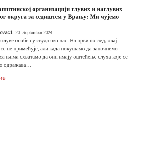
пштинској организацији глувих и наглувих
г округа за седиштем у Врању: Ми чујемо
novac1
20. September 2024.
аглуве особе су свуда око нас. На први поглед, овај
 се не примећује, али када покушамо да започнемо
са њима схватамо да они имају оштећење слуха које се
то одражава…
re