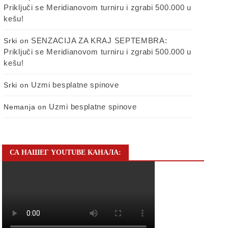
Priključi se Meridianovom turniru i zgrabi 500.000 u
kešu!
SENZACIJA ZA KRAJ SEPTEMBRA:
Srki
on
Priključi se Meridianovom turniru i zgrabi 500.000 u
kešu!
Uzmi besplatne spinove
Srki
on
Uzmi besplatne spinove
Nemanja
on
СА НАШЕГ YOUTUBE КАНАЛА: