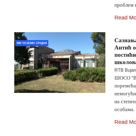
проблем 
Read Mo
Сазнања
МИ ЧУЈЕМО СРЦЕМ
Антић о
постићи
школов
RTB Buja
ШОСО ''В
поремећај
немогућн
на степе
особама.
Read Mo