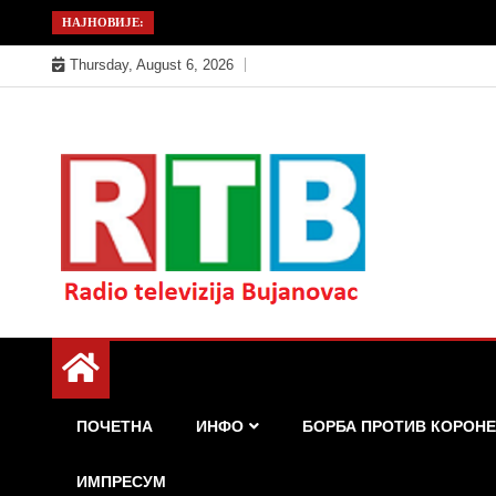
Skip
НАЈНОВИЈЕ:
to
Thursday, August 6, 2026
content
Радио телевизија Бујановац
РТБ Бујановац
ПОЧЕТНА
ИНФО
БОРБА ПРОТИВ КОРОНЕ
ИМПРЕСУМ