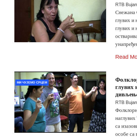
RTB Buja
Снежана 
глувих и 
глувих и 
остварив
унапређе
Read Mo
Фолклор
МИ ЧУЈЕМО СРЦЕМ
глувих 
дивљењ
RTB Buja
Фолклорн
наглувих 
са изазов
особе са