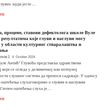
глувих људи јесте…
re
, процене, ставови дефектолога школе Вуле
 резултатима које глуви и наглуви могу
 у области културног стваралаштва и
ања
novac1
4. October 2024.
уле Антић'' Глувоћа представља здравствени
 који се огледа у делимичној или потпуној
ости слушног система да преноси садржаје. У односу
н оштећења слухаговоримо о глувим и наглувим
 Степен оштећења слуха је…
re