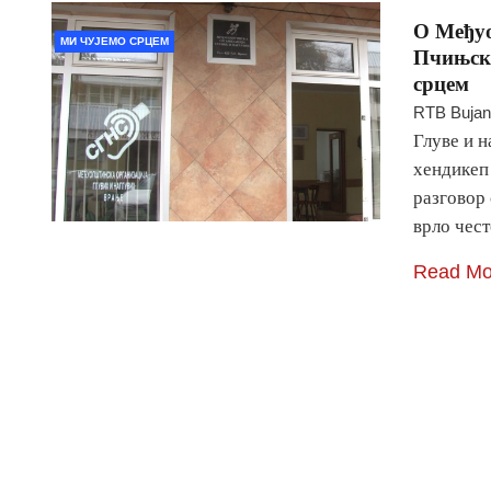
О Међуо
МИ ЧУЈЕМО СРЦЕМ
Пчињско
срцем
RTB Buja
Глуве и н
хендикеп
разговор 
врло чес
Read Mo