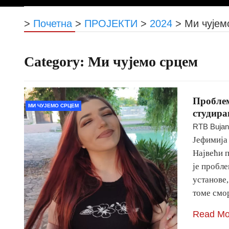
>
Почетна
>
ПРОЈЕКТИ
>
2024
>
Ми чујем
Category:
Ми чујемо срцем
Проблем
МИ ЧУЈЕМО СРЦЕМ
студир
RTB Buja
Јефимија
Највећи п
је пробле
установе,
томе смо
Read Mo