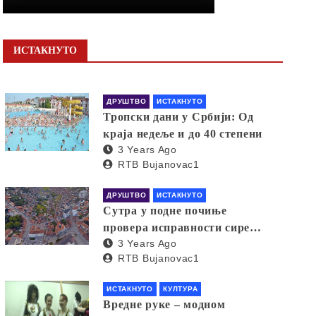
ИСТАКНУТО
ДРУШТВО
ИСТАКНУТО
Тропски дани у Србији: Од
краја недеље и до 40 степени
3 Years Ago
RTB Bujanovac1
ДРУШТВО
ИСТАКНУТО
Сутра у подне почиње
провера исправности сирена
3 Years Ago
за узбуњивање
RTB Bujanovac1
ИСТАКНУТО
КУЛТУРА
Вредне руке – модном