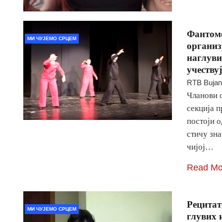
Фантомф
МИ ЧУЈЕМО СРЦЕМ
организ
наглуви
учеству
RTB Buja
Чланови 
секција п
постоји о
стичу зна
чијој…
Read Mo
Рецитат
МИ ЧУЈЕМО СРЦЕМ
глувих 