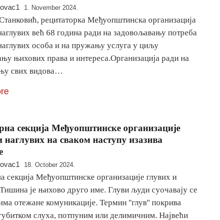
novac1
1. November 2024.
Станковић, рецитаторка Међуопштинска организација
наглувих већ 68 година ради на задовољавању потреба
наглувих особа и на пружању услуга у циљу
ању њихових права и интереса.Организација ради на
њу свих видова…
re
на секција Међуопштинске организације
и наглувих на сваком наступу изазива
е
novac1
18. October 2024.
а секција Међуопштинске организације глувих и
Тишина је њихово друго име. Глуви људи суочавају се
има отежане комуникације. Термин ''глув'' покрива
 губитком слуха, потпуним или делимичним. Највећи