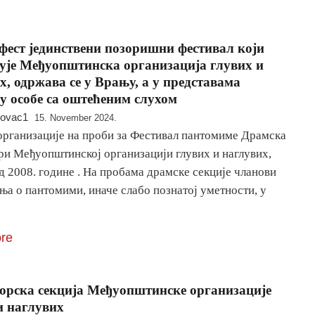
ест јединствени позоришни фестивал који
ује Међуопштинска организација глувих и
х, одржава се у Врању, а у представама
ју особе са оштећеним слухом
novac1
15. November 2024.
организације на проби за Фестивал пантомиме Драмска
ри Међуопштинској организацији глувих и наглувих,
д 2008. године . На пробама драмске секције чланови
ња о пантомими, иначе слабо познатој уметности, у
re
орска секција Међуопштинске организације
и наглувих