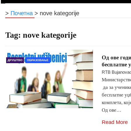
>
Почетна
>
nove kategorije
Tag:
nove kategorije
Од ове год
ДРУШТВО
ОБРАЗОВАЊЕ
бесплатне 
RTB Bujanova
Министарство
да за ученик
бесплатне уџ
комплета, кој
Од ове…
Read More