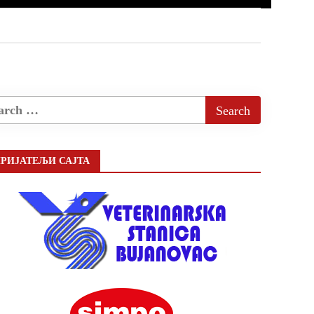
РИЈАТЕЉИ САЈТА