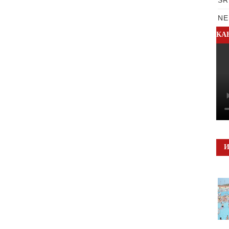
NE
КА