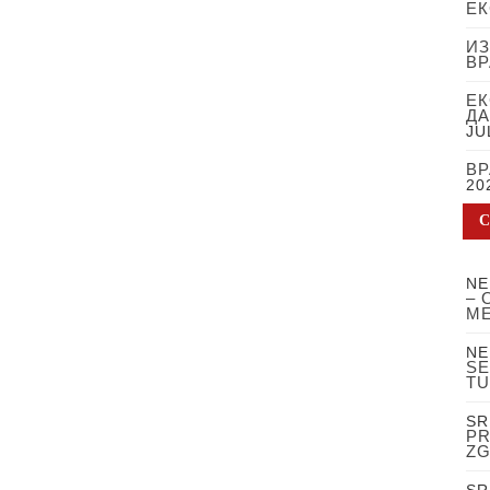
ЕК
ИЗ
В
ЕК
ДА
JU
ВР
20
NE
– 
ME
NE
SE
TU
SR
PR
ZG
SR