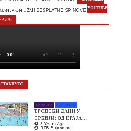
YOUTUBE
UZMI BESPLATNE SPINOVE
MANJA
ON
НАЛА:
ИСТАКНУТО
ДРУШТВО
ИСТАКНУТО
ТРОПСКИ ДАНИ У
СРБИЈИ: ОД КРАЈА
3 Years Ago
НЕДЕЉЕ И ДО 40
RTB Bujanovac1