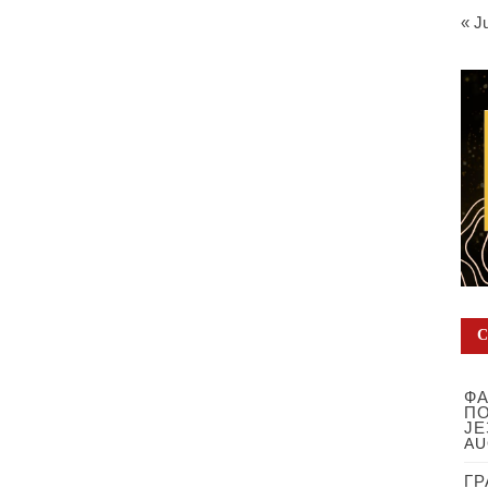
« J
ФА
ПО
ЈЕ
AU
ГР