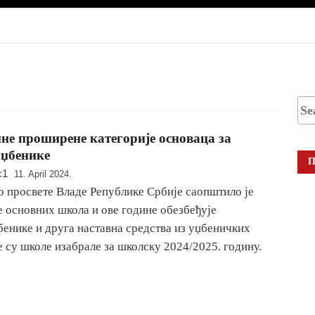
ине проширене категорије основаца за
уџбенике
П
c1
11. April 2024.
 просвете Владе Републике Србије саопштило је
е основних школа и ове године обезбеђује
бенике и друга наставна средства из уџбеничких
е су школе изабрале за школску 2024/2025. годину.