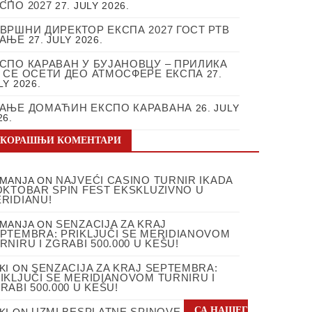
СПО 2027
27. JULY 2026.
ВРШНИ ДИРЕКТОР ЕКСПА 2027 ГОСТ РТВ
РАЊЕ
27. JULY 2026.
СПО КАРАВАН У БУЈАНОВЦУ – ПРИЛИКА
 СЕ ОСЕТИ ДЕО АТМОСФЕРЕ ЕКСПА
27.
LY 2026.
АЊЕ ДОМАЋИН ЕКСПО КАРАВАНА
26. JULY
26.
СКОРАШЊИ КОМЕНТАРИ
NAJVEĆI CASINO TURNIR IKADA
MANJA
ON
OKTOBAR SPIN FEST EKSKLUZIVNO U
RIDIANU!
SENZACIJA ZA KRAJ
MANJA
ON
PTEMBRA: PRIKLJUČI SE MERIDIANOVOM
RNIRU I ZGRABI 500.000 U KEŠU!
SENZACIJA ZA KRAJ SEPTEMBRA:
KI
ON
IKLJUČI SE MERIDIANOVOM TURNIRU I
RABI 500.000 U KEŠU!
СА НАШЕГ
UZMI BESPLATNE SPINOVE
KI
ON