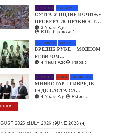
СТЕПЕНИ
ДРУШТВО
ИСТАКНУТО
СУТРА У ПОДНЕ ПОЧИЊЕ
ПРОВЕРА ИСПРАВНОСТИ
3 Years Ago
СИРЕНА ЗА
RTB Bujanovac1
УЗБУЊИВАЊЕ
ИСТАКНУТО
КУЛТУРА
ВРЕДНЕ РУКЕ – МОДНОМ
РЕВИЈОМ
4 Years Ago
Pstosic
ПРЕДСТАВЉЕНЕ
НАРОДНЕ НОШЊЕ ИЗ
СВИХ КРАЈЕВА СРБИЈЕ
ДРУШТВО
ИНФО
ИСТАКНУТО
МИНИСТАР ПРИВРЕДЕ
РАДЕ БАСТА СА
4 Years Ago
Pstosic
ПРЕДСТАВНИЦИМА
НЕМАЧКЕ КОМПАНИЈЕ
РХИВЕ
SAPI О ОТВАРАЊУ
ФАБРИКЕ У СРБИЈИ
GUST 2026
JULY 2026
JUNE 2026
(1)
(9)
(4)