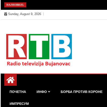
Skip
НАЈНОВИЈЕ:
to
Sunday, August 9, 2026
content
Радио телевизија Бујановац
РТБ Бујановац
ПОЧЕТНА
ИНФО
БОРБА ПРОТИВ КОРОНЕ
ИМПРЕСУМ